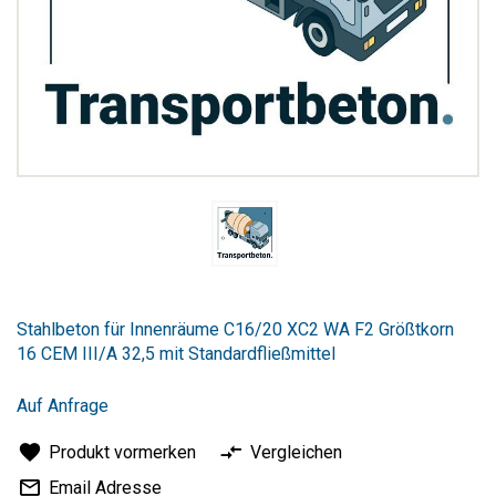
Zum
Anfang
Stahlbeton für Innenräume C16/20 XC2 WA F2 Größtkorn
der
16 CEM III/A 32,5 mit Standardfließmittel
Bildergalerie
springen
Auf Anfrage
Produkt vormerken
Vergleichen
Email Adresse