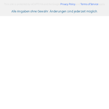
This site is protected by reCAPTCHA and the Google
Privacy Policy
and
Terms of Service
apply.
Alle Angaben ohne Gewähr. Änderungen sind jederzeit möglich.