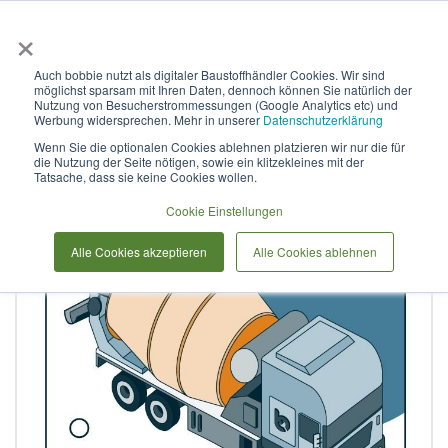
×
Anmelden & L
Auch bobbie nutzt als digitaler Baustoffhändler Cookies. Wir sind
möglichst sparsam mit Ihren Daten, dennoch können Sie natürlich der
Stahlbeton für Innenräume B-
Nutzung von Besucherstrommessungen (Google Analytics etc) und
Werbung widersprechen. Mehr in unserer
Datenschutzerklärung
C16/20_XC2_WA_F2_16III/A_3
Wenn Sie die optionalen Cookies ablehnen platzieren wir nur die für
die Nutzung der Seite nötigen, sowie ein klitzekleines mit der
Tatsache, dass sie keine Cookies wollen.
Zum
Cookie Einstellungen
Ende
der
Alle Cookies akzeptieren
Alle Cookies ablehnen
Bildergalerie
springen