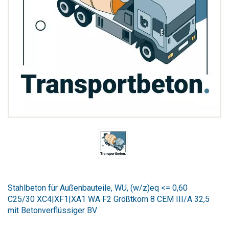
Zum
Anfang
Stahlbeton für Außenbauteile, WU, (w/z)eq <= 0,60
der
C25/30 XC4|XF1|XA1 WA F2 Größtkorn 8 CEM III/A 32,5
Bildergalerie
mit Betonverflüssiger BV
springen