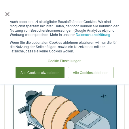
×
Anmelden & L
Auch bobbie nutzt als digitaler Baustoffhändler Cookies. Wir sind
möglichst sparsam mit Ihren Daten, dennoch können Sie natürlich der
Stahlbeton für Außenbauteile,
Nutzung von Besucherstrommessungen (Google Analytics etc) und
Werbung widersprechen. Mehr in unserer
Datenschutzerklärung
WU, (w/z)eq <= 0,60 B-
Wenn Sie die optionalen Cookies ablehnen platzieren wir nur die für
die Nutzung der Seite nötigen, sowie ein klitzekleines mit der
C25/30_XC4-XF1-
Tatsache, dass sie keine Cookies wollen.
XA1_WA_F2_8III/A_32.5_BV
Cookie Einstellungen
Alle Cookies akzeptieren
Alle Cookies ablehnen
Zum
Ende
der
Bildergalerie
springen