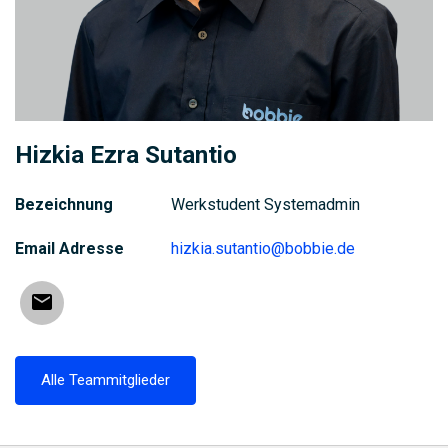
Hizkia Ezra Sutantio
Bezeichnung
Werkstudent Systemadmin
Email Adresse
hizkia.sutantio@bobbie.de
Email
Alle Teammitglieder