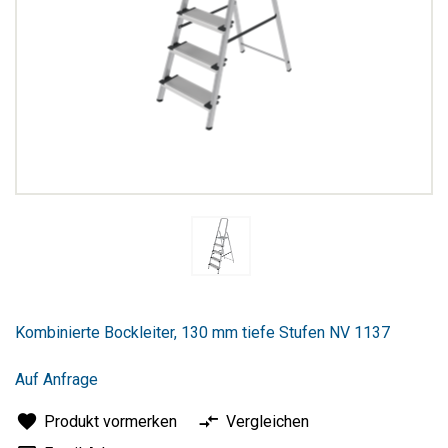
Zum
Anfang
Kombinierte Bockleiter, 130 mm tiefe Stufen NV 1137
der
Bildergalerie
springen
Auf Anfrage
Produkt vormerken
Vergleichen