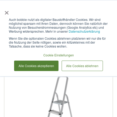
×
Anmelden & L
Auch bobbie nutzt als digitaler Baustoffhändler Cookies. Wir sind
möglichst sparsam mit Ihren Daten, dennoch können Sie natürlich der
Stufenleiter aus Stahl, mit
Nutzung von Besucherstrommessungen (Google Analytics etc) und
Werbung widersprechen. Mehr in unserer
Datenschutzerklärung
Stufen à 130 mm aus
Wenn Sie die optionalen Cookies ablehnen platzieren wir nur die für
die Nutzung der Seite nötigen, sowie ein klitzekleines mit der
Aluminium, NV 1137 1х10
Tatsache, dass sie keine Cookies wollen.
Cookie Einstellungen
Zum
Alle Cookies akzeptieren
Alle Cookies ablehnen
Ende
der
Bildergalerie
springen