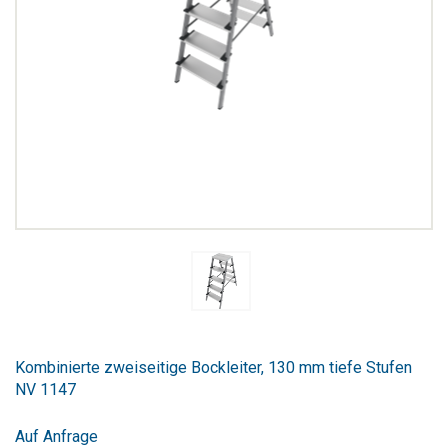
Zum
Anfang
Kombinierte zweiseitige Bockleiter, 130 mm tiefe Stufen
der
NV 1147
Bildergalerie
springen
Auf Anfrage