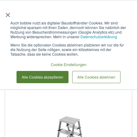
×
Anmelden & L
Auch bobbie nutzt als digitaler Baustoffhändler Cookies. Wir sind
möglichst sparsam mit Ihren Daten, dennoch können Sie natürlich der
Stufenleiter aus Stahl, mit
Nutzung von Besucherstrommessungen (Google Analytics etc) und
Werbung widersprechen. Mehr in unserer
Datenschutzerklärung
Stufen à 130 mm aus
Wenn Sie die optionalen Cookies ablehnen platzieren wir nur die für
die Nutzung der Seite nötigen, sowie ein klitzekleines mit der
Aluminium, beidseitig
Tatsache, dass sie keine Cookies wollen.
begehbar, NV 1147, 2х3
Cookie Einstellungen
Alle Cookies akzeptieren
Alle Cookies ablehnen
Zum
Ende
der
Bildergalerie
springen