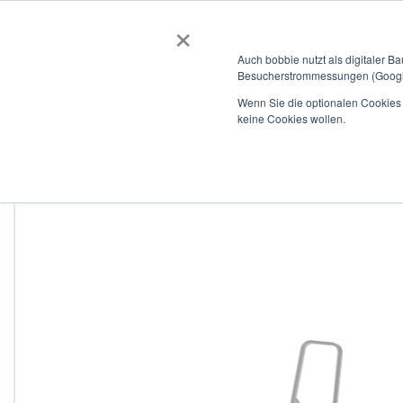
×
BOBBIEVERSUM
BAUSTOFFE
Auch bobbie nutzt als digitaler B
Besucherstrommessungen (Google
Garten- und Landschaftsbau
Tiefbau
Flachdach
Wenn Sie die optionalen Cookies a
keine Cookies wollen.
Home
Stufenleiter aus Aluminium, mit Stufen à 130 mm, NV 1
Zum
Ende
der
Bildergalerie
springen