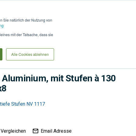
Hilfe und Kontakt
Anmel
en Sie natürlich der Nutzung von
ng
Produkte vergleiche
Warenkorb
Anfrag
leines mit der Tatsache, dass sie
Alle Cookies ablehnen
s Aluminium, mit Stufen à 130
х8
tiefe Stufen NV 1117
Vergleichen
Email Adresse