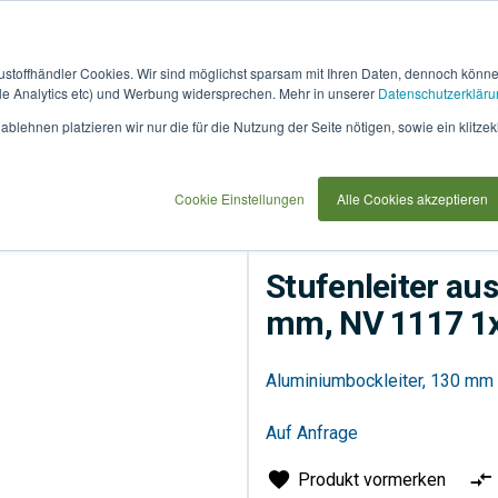
austoffhändler Cookies. Wir sind möglichst sparsam mit Ihren Daten, dennoch könn
 Analytics etc) und Werbung widersprechen. Mehr in unserer
Datenschutzerkläru
How
91733
blehnen platzieren wir nur die für die Nutzung der Seite nötigen, sowie ein klitzek
it
use
117 1х8
Cookie Einstellungen
Alle Cookies akzeptieren
Sonstiges
Werkzeuge
Stufenleiter au
mm, NV 1117 1
Aluminiumbockleiter, 130 mm 
Auf Anfrage
Produkt vormerken