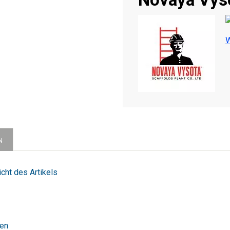
W
N
cht des Artikels
gen