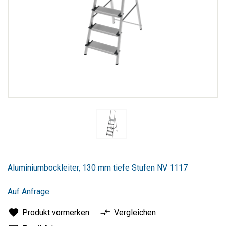
Zum
Anfang
Aluminiumbockleiter, 130 mm tiefe Stufen NV 1117
der
Bildergalerie
springen
Auf Anfrage
Produkt vormerken
Vergleichen