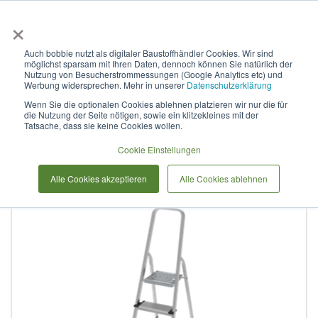
×
Anmelden & L
Auch bobbie nutzt als digitaler Baustoffhändler Cookies. Wir sind
möglichst sparsam mit Ihren Daten, dennoch können Sie natürlich der
Stufenleiter aus Aluminium,
Nutzung von Besucherstrommessungen (Google Analytics etc) und
Werbung widersprechen. Mehr in unserer
Datenschutzerklärung
mit Stufen à 130 mm, NV
Wenn Sie die optionalen Cookies ablehnen platzieren wir nur die für
die Nutzung der Seite nötigen, sowie ein klitzekleines mit der
1117 1х4
Tatsache, dass sie keine Cookies wollen.
Cookie Einstellungen
Zum
Alle Cookies akzeptieren
Alle Cookies ablehnen
Ende
der
Bildergalerie
springen