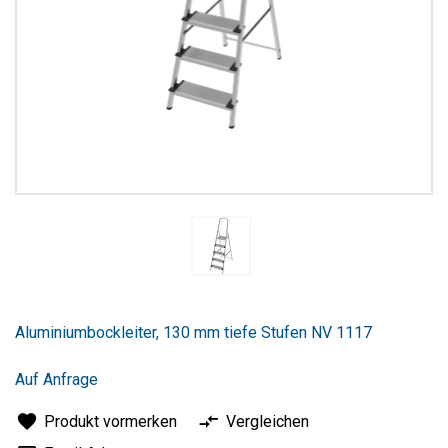
Zum
Anfang
Aluminiumbockleiter, 130 mm tiefe Stufen NV 1117
der
Bildergalerie
springen
Auf Anfrage
Produkt vormerken
Vergleichen