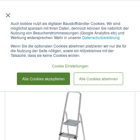
×
Anmelden & L
Auch bobbie nutzt als digitaler Baustoffhändler Cookies. Wir sind
möglichst sparsam mit Ihren Daten, dennoch können Sie natürlich der
Stufenleiter aus Aluminium,
Nutzung von Besucherstrommessungen (Google Analytics etc) und
Werbung widersprechen. Mehr in unserer
Datenschutzerklärung
mit Stufen à 130 mm, NV
Wenn Sie die optionalen Cookies ablehnen platzieren wir nur die für
die Nutzung der Seite nötigen, sowie ein klitzekleines mit der
1117 1х3
Tatsache, dass sie keine Cookies wollen.
Cookie Einstellungen
Zum
Alle Cookies akzeptieren
Alle Cookies ablehnen
Ende
der
Bildergalerie
springen