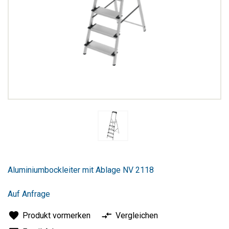
Zum
Anfang
Aluminiumbockleiter mit Ablage NV 2118
der
Bildergalerie
springen
Auf Anfrage
Produkt vormerken
Vergleichen