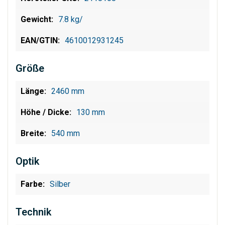
7.8 kg/
4610012931245
Größe
2460 mm
130 mm
540 mm
Optik
Silber
Technik