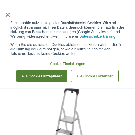
×
Anmelden & L
Auch bobbie nutzt als digitaler Baustoffhändler Cookies. Wir sind
möglichst sparsam mit Ihren Daten, dennoch können Sie natürlich der
Stufenleiter aus Aluminium
Nutzung von Besucherstrommessungen (Google Analytics etc) und
Werbung widersprechen. Mehr in unserer
Datenschutzerklärung
mit Stufen à 130 mm, mit
Wenn Sie die optionalen Cookies ablehnen platzieren wir nur die für
die Nutzung der Seite nötigen, sowie ein klitzekleines mit der
Ablage, NV 2118 1x8
Tatsache, dass sie keine Cookies wollen.
Cookie Einstellungen
Zum
Alle Cookies akzeptieren
Alle Cookies ablehnen
Ende
der
Bildergalerie
springen