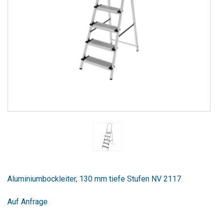
Zum
Anfang
Aluminiumbockleiter, 130 mm tiefe Stufen NV 2117
der
Bildergalerie
springen
Auf Anfrage