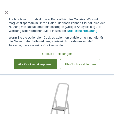
×
Anmelden & L
Auch bobbie nutzt als digitaler Baustoffhändler Cookies. Wir sind
möglichst sparsam mit Ihren Daten, dennoch können Sie natürlich der
Stufenleiter aus Aluminium
Nutzung von Besucherstrommessungen (Google Analytics etc) und
Werbung widersprechen. Mehr in unserer
Datenschutzerklärung
mit Stufen à 130 mm, max.
Wenn Sie die optionalen Cookies ablehnen platzieren wir nur die für
die Nutzung der Seite nötigen, sowie ein klitzekleines mit der
Tragfähigkeit 180 kg, NV
Tatsache, dass sie keine Cookies wollen.
2117, 1х3
Cookie Einstellungen
Alle Cookies akzeptieren
Alle Cookies ablehnen
Zum
Ende
der
Bildergalerie
springen