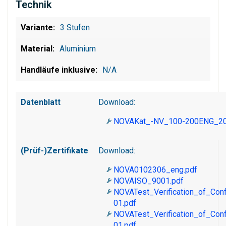
Technik
3 Stufen
Aluminium
N/A
Datenblatt
Download:
NOVAKat_-NV_100-200ENG_20
(Prüf-)Zertifikate
Download:
NOVA0102306_eng.pdf
NOVAISO_9001.pdf
NOVATest_Verification_of_Co
01.pdf
NOVATest_Verification_of_Co
01.pdf