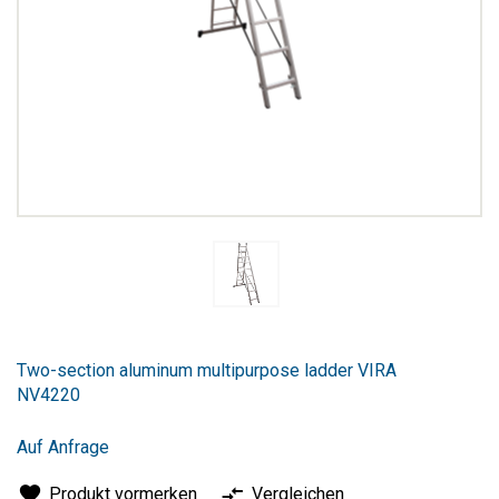
Zum
Anfang
Two-section aluminum multipurpose ladder VIRA
der
NV4220
Bildergalerie
springen
Auf Anfrage
Produkt vormerken
Vergleichen