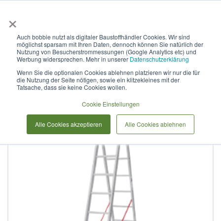
×
Anmelden & L
Auch bobbie nutzt als digitaler Baustoffhändler Cookies. Wir sind
möglichst sparsam mit Ihren Daten, dennoch können Sie natürlich der
Sprossenleiter aus
Nutzung von Besucherstrommessungen (Google Analytics etc) und
Werbung widersprechen. Mehr in unserer
Datenschutzerklärung
Aluminium, zweiteilig, NV
Wenn Sie die optionalen Cookies ablehnen platzieren wir nur die für
die Nutzung der Seite nötigen, sowie ein klitzekleines mit der
2220 2x7
Tatsache, dass sie keine Cookies wollen.
Cookie Einstellungen
Zum
Alle Cookies akzeptieren
Alle Cookies ablehnen
Ende
der
Bildergalerie
springen