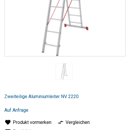
Zum
Anfang
Zweiteilige Aluminiumleiter NV 2220
der
Bildergalerie
springen
Auf Anfrage
Produkt vormerken
Vergleichen