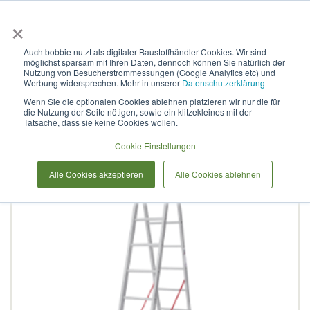
×
Anmelden & L
Auch bobbie nutzt als digitaler Baustoffhändler Cookies. Wir sind
möglichst sparsam mit Ihren Daten, dennoch können Sie natürlich der
Sprossenleiter aus
Nutzung von Besucherstrommessungen (Google Analytics etc) und
Werbung widersprechen. Mehr in unserer
Datenschutzerklärung
Aluminium, zweiteilig, NV
Wenn Sie die optionalen Cookies ablehnen platzieren wir nur die für
die Nutzung der Seite nötigen, sowie ein klitzekleines mit der
2220 2x14
Tatsache, dass sie keine Cookies wollen.
Cookie Einstellungen
Zum
Alle Cookies akzeptieren
Alle Cookies ablehnen
Ende
der
Bildergalerie
springen