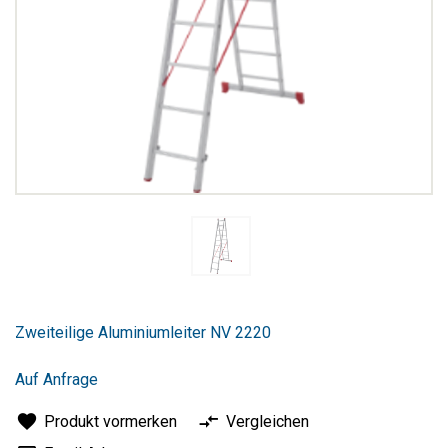
Zum
Anfang
Zweiteilige Aluminiumleiter NV 2220
der
Bildergalerie
springen
Auf Anfrage
Produkt vormerken
Vergleichen