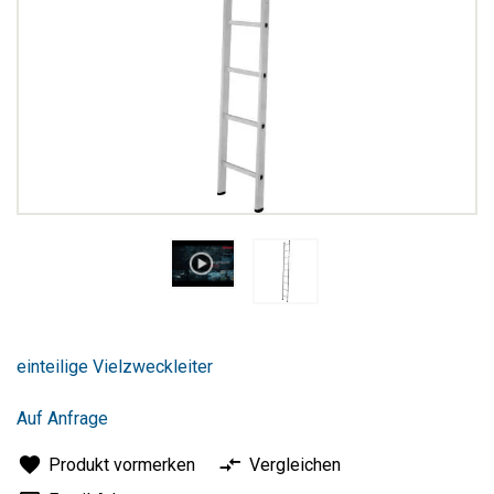
Zum
Anfang
einteilige Vielzweckleiter
der
Bildergalerie
springen
Auf Anfrage
Produkt vormerken
Vergleichen