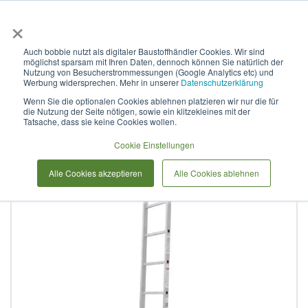
×
Anmelden & L
Auch bobbie nutzt als digitaler Baustoffhändler Cookies. Wir sind
möglichst sparsam mit Ihren Daten, dennoch können Sie natürlich der
Sprossenleiter aus
Nutzung von Besucherstrommessungen (Google Analytics etc) und
Werbung widersprechen. Mehr in unserer
Datenschutzerklärung
Aluminium, einteilig, NV1210
Wenn Sie die optionalen Cookies ablehnen platzieren wir nur die für
die Nutzung der Seite nötigen, sowie ein klitzekleines mit der
1х24
Tatsache, dass sie keine Cookies wollen.
Cookie Einstellungen
Zum
Alle Cookies akzeptieren
Alle Cookies ablehnen
Ende
der
Bildergalerie
springen