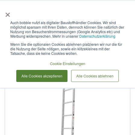
×
Anmelden & L
Auch bobbie nutzt als digitaler Baustoffhändler Cookies. Wir sind
möglichst sparsam mit Ihren Daten, dennoch können Sie natürlich der
Sprossenleiter aus
Nutzung von Besucherstrommessungen (Google Analytics etc) und
Werbung widersprechen. Mehr in unserer
Datenschutzerklärung
Aluminium, einteilig, NV1210
Wenn Sie die optionalen Cookies ablehnen platzieren wir nur die für
die Nutzung der Seite nötigen, sowie ein klitzekleines mit der
1х21
Tatsache, dass sie keine Cookies wollen.
Cookie Einstellungen
Zum
Alle Cookies akzeptieren
Alle Cookies ablehnen
Ende
der
Bildergalerie
springen