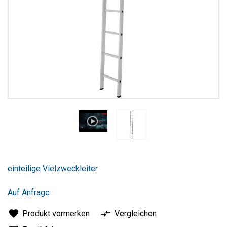
Zum
Anfang
einteilige Vielzweckleiter
der
Bildergalerie
springen
Auf Anfrage
Produkt vormerken
Vergleichen