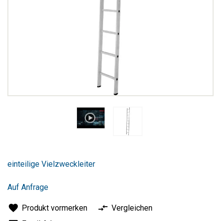
Zum
Anfang
einteilige Vielzweckleiter
der
Bildergalerie
springen
Auf Anfrage
Produkt vormerken
Vergleichen