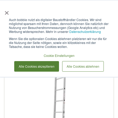
×
Anmelden & L
Auch bobbie nutzt als digitaler Baustoffhändler Cookies. Wir sind
möglichst sparsam mit Ihren Daten, dennoch können Sie natürlich der
Sprossenleiter aus
Nutzung von Besucherstrommessungen (Google Analytics etc) und
Werbung widersprechen. Mehr in unserer
Datenschutzerklärung
Aluminium, einteilig, NV1210
Wenn Sie die optionalen Cookies ablehnen platzieren wir nur die für
die Nutzung der Seite nötigen, sowie ein klitzekleines mit der
1х15
Tatsache, dass sie keine Cookies wollen.
Cookie Einstellungen
Zum
Alle Cookies akzeptieren
Alle Cookies ablehnen
Ende
der
Bildergalerie
springen