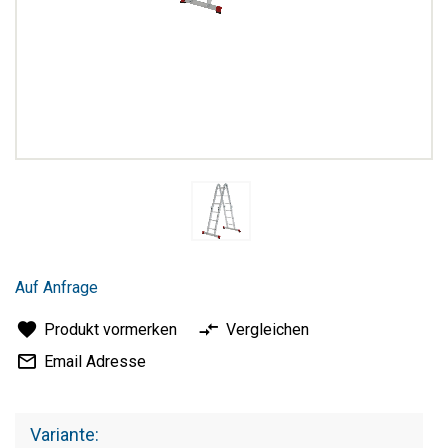
Zum
Anfang
Auf Anfrage
der
Bildergalerie
Produkt vormerken
Vergleichen
springen
Email Adresse
Variante