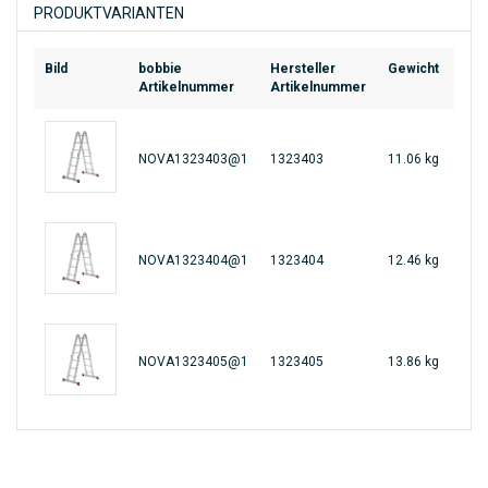
PRODUKTVARIANTEN
Bild
bobbie
Hersteller
Gewicht
EAN
Artikelnummer
Artikelnummer
NOVA1323403@1
1323403
11.06 kg
463
NOVA1323404@1
1323404
12.46 kg
463
NOVA1323405@1
1323405
13.86 kg
463