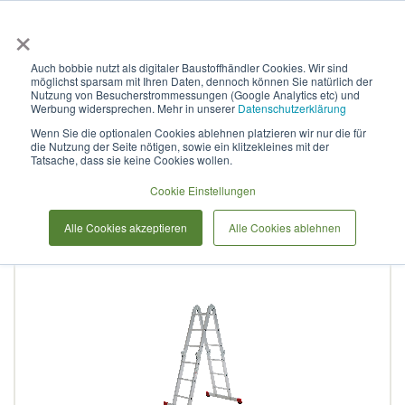
×
Anmelden & L
Auch bobbie nutzt als digitaler Baustoffhändler Cookies. Wir sind
möglichst sparsam mit Ihren Daten, dennoch können Sie natürlich der
Mehrzweck-Sprossenleiter,
Nutzung von Besucherstrommessungen (Google Analytics etc) und
Werbung widersprechen. Mehr in unserer
Datenschutzerklärung
NV 1323
Wenn Sie die optionalen Cookies ablehnen platzieren wir nur die für
die Nutzung der Seite nötigen, sowie ein klitzekleines mit der
Tatsache, dass sie keine Cookies wollen.
Zum
Cookie Einstellungen
Ende
der
Alle Cookies akzeptieren
Alle Cookies ablehnen
Bildergalerie
springen