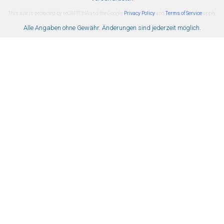
This site is protected by reCAPTCHA and the Google
Privacy Policy
and
Terms of Service
apply.
Alle Angaben ohne Gewähr. Änderungen sind jederzeit möglich.