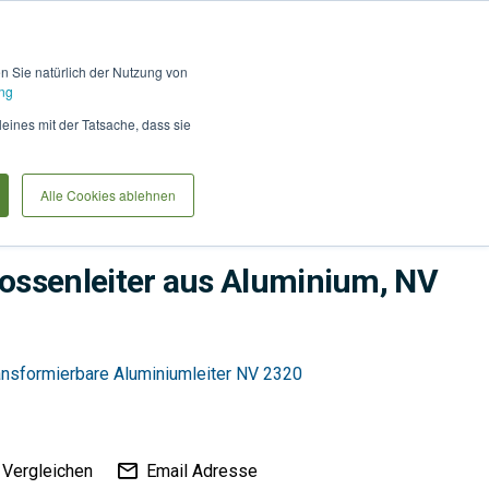
Hilfe und Kontakt
Anmel
en Sie natürlich der Nutzung von
ng
Produkte vergleiche
Warenkorb
Anfrag
leines mit der Tatsache, dass sie
Alle Cookies ablehnen
ssenleiter aus Aluminium, NV
ransformierbare Aluminiumleiter NV 2320
Vergleichen
Email Adresse