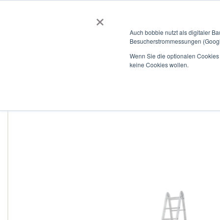
×
BOBBIEVERSUM
BAUSTOFFE
Auch bobbie nutzt als digitaler B
Besucherstrommessungen (Google
Garten- und Landschaftsbau
Tiefbau
Flachdach
Wenn Sie die optionalen Cookies a
keine Cookies wollen.
Home
Mehrzweck-Sprossenleiter aus Aluminium, NV 2320 2x4
Zum
Ende
der
Bildergalerie
springen