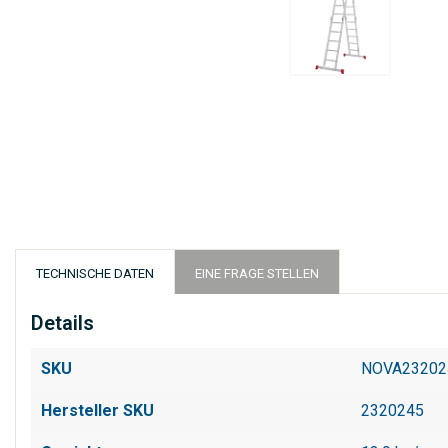
Zum
Anfang
der
Bildergalerie
springen
TECHNISCHE DATEN
EINE FRAGE STELLEN
Details
SKU
NOVA2320
Hersteller SKU
2320245