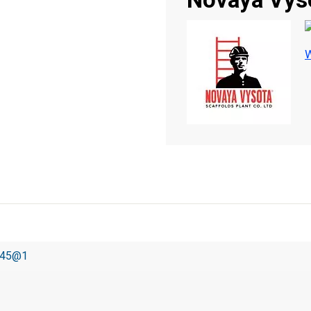
W
245@1