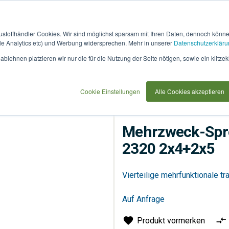
austoffhändler Cookies. Wir sind möglichst sparsam mit Ihren Daten, dennoch könn
 Analytics etc) und Werbung widersprechen. Mehr in unserer
Datenschutzerkläru
How
91733
blehnen platzieren wir nur die für die Nutzung der Seite nötigen, sowie ein klitzek
it
use
+2x5
Cookie Einstellungen
Alle Cookies akzeptieren
Sonstiges
Werkzeuge
Mehrzweck-Spro
2320 2x4+2x5
Vierteilige mehrfunktionale t
Auf Anfrage
Produkt vormerken