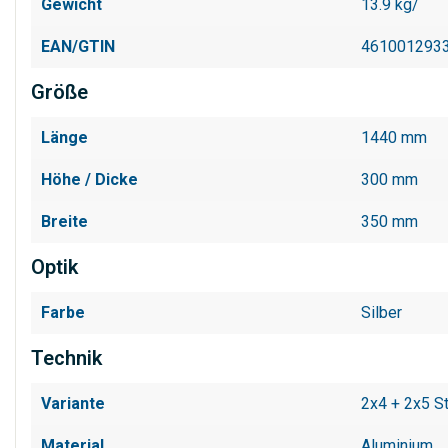
Gewicht
13.9 kg/
EAN/GTIN
461001293
Größe
Länge
1440 mm
Höhe / Dicke
300 mm
Breite
350 mm
Optik
Farbe
Silber
Technik
Variante
2x4 + 2x5 S
Material
Aluminium