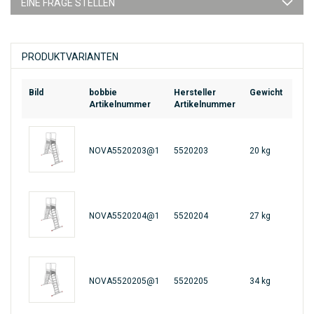
EINE FRAGE STELLEN
PRODUKTVARIANTEN
Bild
bobbie
Hersteller
Gewicht
EAN
Artikelnummer
Artikelnummer
NOVA5520203@1
5520203
20 kg
461
NOVA5520204@1
5520204
27 kg
461
NOVA5520205@1
5520205
34 kg
461