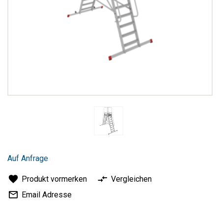
Zum
Anfang
Auf Anfrage
der
Bildergalerie
Produkt vormerken
Vergleichen
springen
Email Adresse