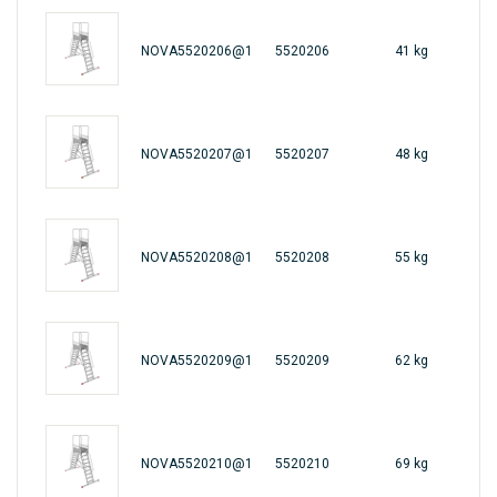
NOVA5520206@1
5520206
41 kg
461
NOVA5520207@1
5520207
48 kg
461
NOVA5520208@1
5520208
55 kg
461
NOVA5520209@1
5520209
62 kg
461
NOVA5520210@1
5520210
69 kg
461