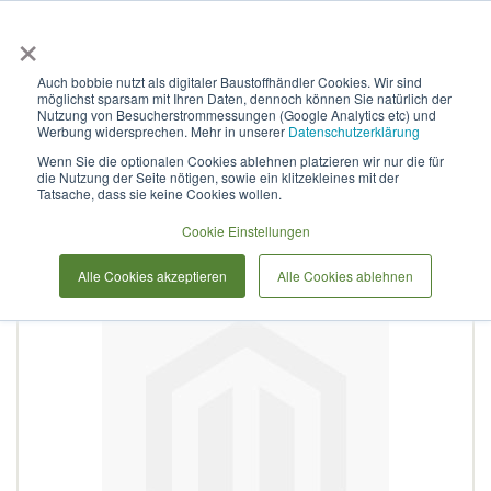
×
Anmelden & L
Auch bobbie nutzt als digitaler Baustoffhändler Cookies. Wir sind
möglichst sparsam mit Ihren Daten, dennoch können Sie natürlich der
Curaflex A mit DPS DN 350
Nutzung von Besucherstrommessungen (Google Analytics etc) und
Werbung widersprechen. Mehr in unserer
Datenschutzerklärung
für 279,0 - 288,0 V2A / EPDM
Wenn Sie die optionalen Cookies ablehnen platzieren wir nur die für
die Nutzung der Seite nötigen, sowie ein klitzekleines mit der
Tatsache, dass sie keine Cookies wollen.
Zum
Cookie Einstellungen
Ende
der
Alle Cookies akzeptieren
Alle Cookies ablehnen
Bildergalerie
springen