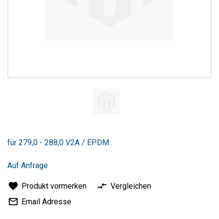
Zum
Anfang
für 279,0 - 288,0 V2A / EPDM
der
Bildergalerie
springen
Auf Anfrage
Produkt vormerken
Vergleichen
Email Adresse