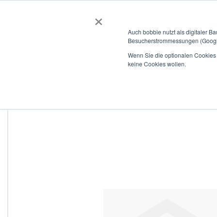
×
BOBBIEVERSUM
BAUSTOFFE
Auch bobbie nutzt als digitaler B
Besucherstrommessungen (Google
Garten- und Landschaftsbau
Tiefbau
Flachdach
Wenn Sie die optionalen Cookies a
keine Cookies wollen.
Home
Curaflex A mit DPS DN 200 für 136,0 - 145,0 V2A / EPDM
Zum
Ende
der
Bildergalerie
springen