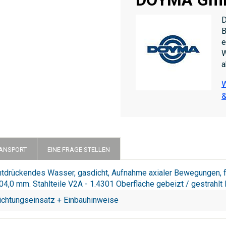
D
B
e
W
a
W
&
RANSPORT
EINE FRAGE STELLEN
chtdrückendes Wasser, gasdicht, Aufnahme axialer Bewegungen,
04,0 mm. Stahlteile V2A - 1.4301 Oberfläche gebeizt / gestrah
ichtungseinsatz + Einbauhinweise