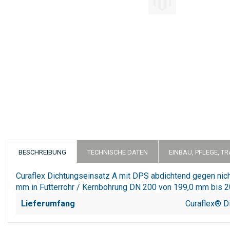
Zum
Anfang
der
Bildergalerie
springen
BESCHREIBUNG
TECHNISCHE DATEN
EINBAU, PFLEGE, T
Curaflex Dichtungseinsatz A mit DPS abdichtend gegen ni
mm in Futterrohr / Kernbohrung DN 200 von 199,0 mm bis 2
Lieferumfang
Curaflex® D