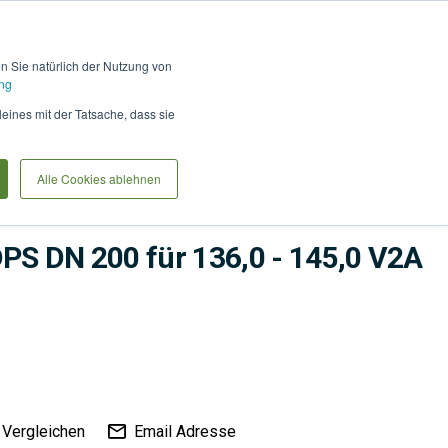
Hilfe und Kontakt
Anmel
en Sie natürlich der Nutzung von
ng
Produkte vergleiche
Warenkorb
Anfrag
leines mit der Tatsache, dass sie
Alle Cookies ablehnen
me
Bauwerksabdichtung
Abdichtungen
DPS DN 200 für 136,0 - 145,0 V2A
Vergleichen
Email Adresse