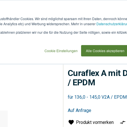
austoffhändler Cookies. Wir sind möglichst sparsam mit Ihren Daten, dennoch könn
 Analytics etc) und Werbung widersprechen. Mehr in unserer
Datenschutzerkläru
How
91733
blehnen platzieren wir nur die für die Nutzung der Seite nötigen, sowie ein klitzek
it
use
Cookie Einstellungen
Alle Cookies akzeptieren
Entsorgung
Rohrsyste
Curaflex A mit 
/ EPDM
für 136,0 - 145,0 V2A / EPDM
Auf Anfrage
Produkt vormerken