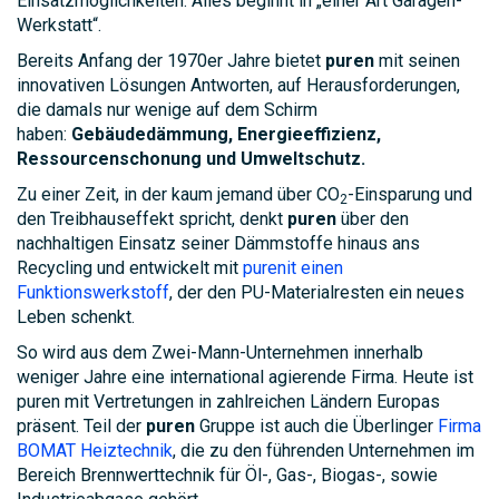
Einsatzmöglichkeiten. Alles beginnt in „einer Art Garagen-
Werkstatt“.
Bereits Anfang der 1970er Jahre bietet
puren
mit seinen
innovativen Lösungen Antworten, auf Herausforderungen,
die damals nur wenige auf dem Schirm
haben:
Gebäudedämmung, Energieeffizienz,
Ressourcenschonung und Umweltschutz.
Zu einer Zeit, in der kaum jemand über CO
-Einsparung und
2
den Treibhauseffekt spricht, denkt
puren
über den
nachhaltigen Einsatz seiner Dämmstoffe hinaus ans
Recycling und entwickelt mit
purenit einen
Funktionswerkstoff
, der den PU-Materialresten ein neues
Leben schenkt.
So wird aus dem Zwei-Mann-Unternehmen innerhalb
weniger Jahre eine international agierende Firma. Heute ist
puren mit Vertretungen in zahlreichen Ländern Europas
präsent. Teil der
puren
Gruppe ist auch die Überlinger
Firma
BOMAT Heiztechnik
, die zu den führenden Unternehmen im
Bereich Brennwerttechnik für Öl-, Gas-, Biogas-, sowie