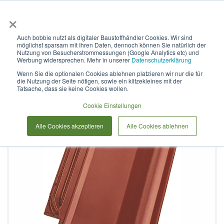
×
Anmelden & L
Auch bobbie nutzt als digitaler Baustoffhändler Cookies. Wir sind
möglichst sparsam mit Ihren Daten, dennoch können Sie natürlich der
Alegra 10 E edelkastanie
Nutzung von Besucherstrommessungen (Google Analytics etc) und
Werbung widersprechen. Mehr in unserer
Datenschutzerklärung
Wenn Sie die optionalen Cookies ablehnen platzieren wir nur die für
die Nutzung der Seite nötigen, sowie ein klitzekleines mit der
Zum
Tatsache, dass sie keine Cookies wollen.
Ende
der
Cookie Einstellungen
Bildergalerie
Alle Cookies akzeptieren
Alle Cookies ablehnen
springen