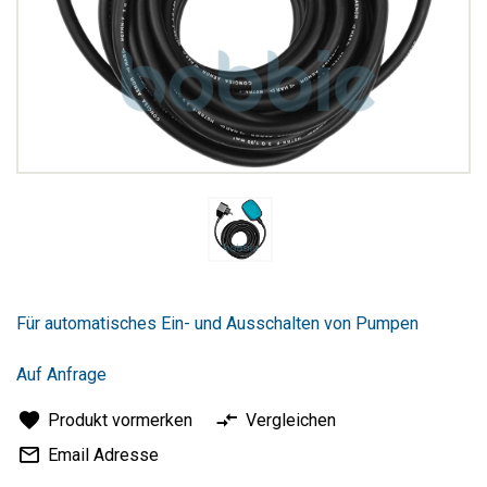
Zum
Anfang
Für automatisches Ein- und Ausschalten von Pumpen
der
Bildergalerie
springen
Auf Anfrage
Produkt vormerken
Vergleichen
Email Adresse