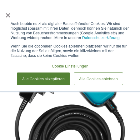
×
Anmelden & L
Auch bobbie nutzt als digitaler Baustoffhändler Cookies. Wir sind
möglichst sparsam mit Ihren Daten, dennoch können Sie natürlich der
GARDENA
Nutzung von Besucherstrommessungen (Google Analytics etc) und
Werbung widersprechen. Mehr in unserer
Datenschutzerklärung
Schwimmerschalter
Wenn Sie die optionalen Cookies ablehnen platzieren wir nur die für
die Nutzung der Seite nötigen, sowie ein klitzekleines mit der
Tatsache, dass sie keine Cookies wollen.
Zum
Cookie Einstellungen
Ende
der
Alle Cookies akzeptieren
Alle Cookies ablehnen
Bildergalerie
springen