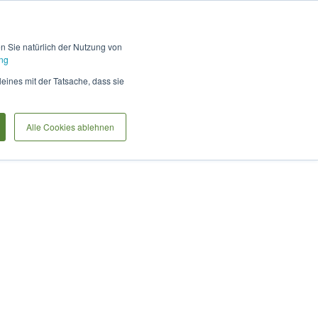
Hilfe und Kontakt
Anmel
en Sie natürlich der Nutzung von
ng
Produkte vergleiche
Warenkorb
Anfrag
leines mit der Tatsache, dass sie
Alle Cookies ablehnen