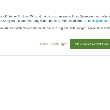
austoffhändler Cookies. Wir sind möglichst sparsam mit Ihren Daten, dennoch könn
 Analytics etc) und Werbung widersprechen. Mehr in unserer
Datenschutzerkläru
How
91733
blehnen platzieren wir nur die für die Nutzung der Seite nötigen, sowie ein klitzek
it
use
Cookie Einstellungen
Alle Cookies akzeptieren