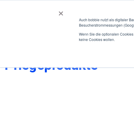
×
BOBBIEVERSUM
BAUSTOFFE
Auch bobbie nutzt als digitaler B
Besucherstrommessungen (Google
Garten- und Landschaftsbau
Tiefbau
Flachdach
Wenn Sie die optionalen Cookies a
keine Cookies wollen.
Home
Garten- und Landschaftsbau
Pflegeprodukte
Pflegeprodukte