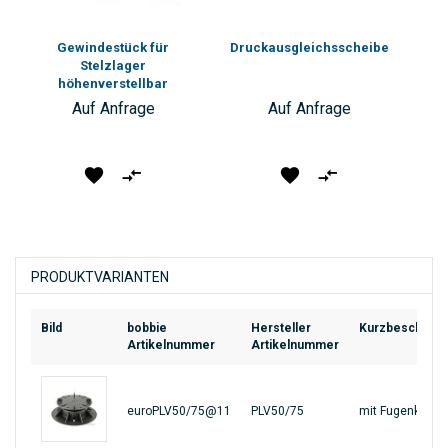
Gewindestück für
Druckausgleichsscheibe
Stelzlager
höhenverstellbar
Auf Anfrage
Auf Anfrage
Produkt
Vergleichen
Produkt
Vergleichen
vormerken
vormerken
PRODUKTVARIANTEN
Bild
bobbie
Hersteller
Kurzbeschreib
Artikelnummer
Artikelnummer
euroPLV50/75@11
PLV50/75
mit Fugenkreuz