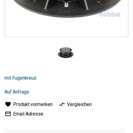
Zum
Anfang
mit Fugenkreuz
der
Bildergalerie
springen
Auf Anfrage
Produkt vormerken
Vergleichen
Email Adresse