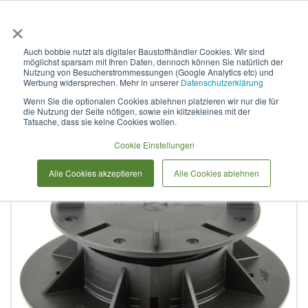
×
Anmelden & L
Auch bobbie nutzt als digitaler Baustoffhändler Cookies. Wir sind
möglichst sparsam mit Ihren Daten, dennoch können Sie natürlich der
Stelzlager höhenverstellbar
Nutzung von Besucherstrommessungen (Google Analytics etc) und
Werbung widersprechen. Mehr in unserer
Datenschutzerklärung
Wenn Sie die optionalen Cookies ablehnen platzieren wir nur die für
die Nutzung der Seite nötigen, sowie ein klitzekleines mit der
Zum
Tatsache, dass sie keine Cookies wollen.
Ende
der
Cookie Einstellungen
Bildergalerie
Alle Cookies akzeptieren
Alle Cookies ablehnen
springen