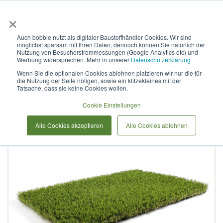
×
Anmelden & L
Auch bobbie nutzt als digitaler Baustoffhändler Cookies. Wir sind
möglichst sparsam mit Ihren Daten, dennoch können Sie natürlich der
Polygard Kunstrasen
Nutzung von Besucherstrommessungen (Google Analytics etc) und
Werbung widersprechen. Mehr in unserer
Datenschutzerklärung
Premium
Wenn Sie die optionalen Cookies ablehnen platzieren wir nur die für
die Nutzung der Seite nötigen, sowie ein klitzekleines mit der
Tatsache, dass sie keine Cookies wollen.
Zum
Cookie Einstellungen
Ende
der
Alle Cookies akzeptieren
Alle Cookies ablehnen
Bildergalerie
springen