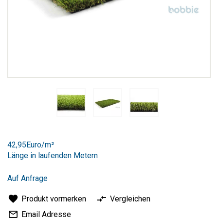
Zum
Anfang
42,95Euro/m²
der
Länge in laufenden Metern
Bildergalerie
springen
Auf Anfrage
Produkt vormerken
Vergleichen
Email Adresse