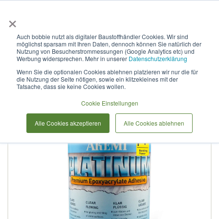
×
Anmelden & L
Auch bobbie nutzt als digitaler Baustoffhändler Cookies. Wir sind
möglichst sparsam mit Ihren Daten, dennoch können Sie natürlich der
Platinum P+ flüssig
Nutzung von Besucherstrommessungen (Google Analytics etc) und
Werbung widersprechen. Mehr in unserer
Datenschutzerklärung
Wenn Sie die optionalen Cookies ablehnen platzieren wir nur die für
die Nutzung der Seite nötigen, sowie ein klitzekleines mit der
Zum
Tatsache, dass sie keine Cookies wollen.
Ende
der
Cookie Einstellungen
Bildergalerie
Alle Cookies akzeptieren
Alle Cookies ablehnen
springen