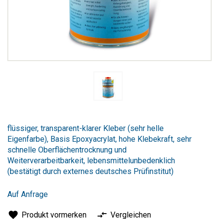
Zum
Anfang
flüssiger, transparent-klarer Kleber (sehr helle
der
Eigenfarbe), Basis Epoxyacrylat, hohe Klebekraft, sehr
Bildergalerie
schnelle Oberflächentrocknung und
springen
Weiterverarbeitbarkeit, lebensmittelunbedenklich
(bestätigt durch externes deutsches Prüfinstitut)
Auf Anfrage
Produkt vormerken
Vergleichen