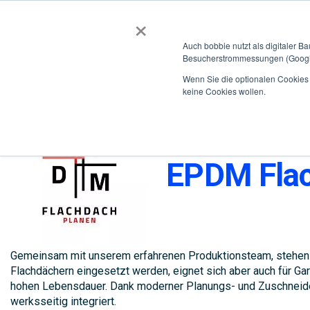
×
BOBBIEVERSUM
BAUSTOFFE
Auch bobbie nutzt als digitaler B
Besucherstrommessungen (Google
Garten- und Landschaftsbau
Tiefbau
Flachdach
Wenn Sie die optionalen Cookies a
keine Cookies wollen.
EPDM Fla
Gemeinsam mit unserem erfahrenen Produktionsteam, stehen wi
Flachdächern eingesetzt werden, eignet sich aber auch für Ga
hohen Lebensdauer. Dank moderner Planungs- und Zuschneidete
werksseitig integriert.