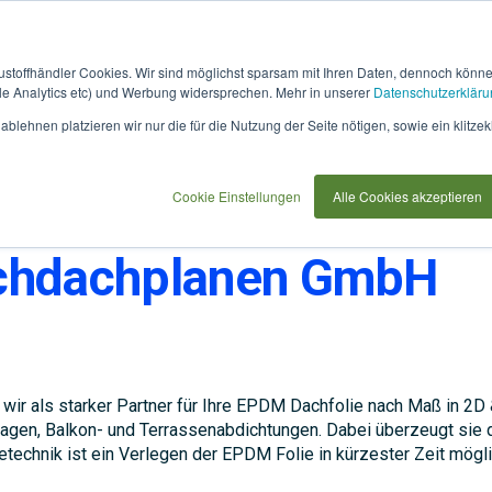
austoffhändler Cookies. Wir sind möglichst sparsam mit Ihren Daten, dennoch könn
 Analytics etc) und Werbung widersprechen. Mehr in unserer
Datenschutzerkläru
How
91733
blehnen platzieren wir nur die für die Nutzung der Seite nötigen, sowie ein klitzek
it
use
Cookie Einstellungen
Alle Cookies akzeptieren
chdachplanen GmbH
r als starker Partner für Ihre EPDM Dachfolie nach Maß in 2D &
ragen, Balkon- und Terrassenabdichtungen. Dabei überzeugt sie d
chnik ist ein Verlegen der EPDM Folie in kürzester Zeit möglic