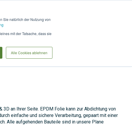
Hilfe und Kontakt
Anmel
en Sie natürlich der Nutzung von
ng
Produkte vergleiche
Warenkorb
Anfrag
leines mit der Tatsache, dass sie
Alle Cookies ablehnen
 3D an Ihrer Seite. EPDM Folie kann zur Abdichtung von
urch einfache und sichere Verarbeitung, gepaart mit einer
h. Alle aufgehenden Bauteile sind in unsere Plane