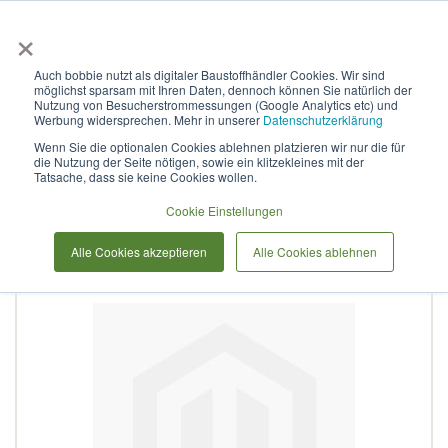
×
Anmelden & L
Auch bobbie nutzt als digitaler Baustoffhändler Cookies. Wir sind
möglichst sparsam mit Ihren Daten, dennoch können Sie natürlich der
Abdeckkappe WPC-
Nutzung von Besucherstrommessungen (Google Analytics etc) und
Werbung widersprechen. Mehr in unserer
Datenschutzerklärung
Pfostenkappe SHANGHAI-
Wenn Sie die optionalen Cookies ablehnen platzieren wir nur die für
die Nutzung der Seite nötigen, sowie ein klitzekleines mit der
Serie
Tatsache, dass sie keine Cookies wollen.
Cookie Einstellungen
Zum
Alle Cookies akzeptieren
Alle Cookies ablehnen
Ende
der
Bildergalerie
springen