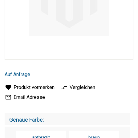
Zum
Anfang
Auf Anfrage
der
Bildergalerie
Produkt vormerken
Vergleichen
springen
Email Adresse
Genaue Farbe
anthrazit
braun