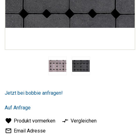
Zum
Anfang
Jetzt bei bobbie anfragen!
der
Bildergalerie
springen
Auf Anfrage
Produkt vormerken
Vergleichen
Email Adresse