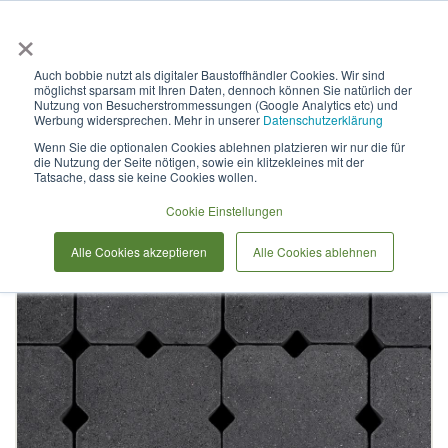
×
Anmelden & L
Auch bobbie nutzt als digitaler Baustoffhändler Cookies. Wir sind
möglichst sparsam mit Ihren Daten, dennoch können Sie natürlich der
Pflasterstein QUADRAT-ÖKO-
Nutzung von Besucherstrommessungen (Google Analytics etc) und
Werbung widersprechen. Mehr in unserer
Datenschutzerklärung
PLUS
Wenn Sie die optionalen Cookies ablehnen platzieren wir nur die für
die Nutzung der Seite nötigen, sowie ein klitzekleines mit der
Tatsache, dass sie keine Cookies wollen.
Zum
Cookie Einstellungen
Ende
der
Alle Cookies akzeptieren
Alle Cookies ablehnen
Bildergalerie
springen