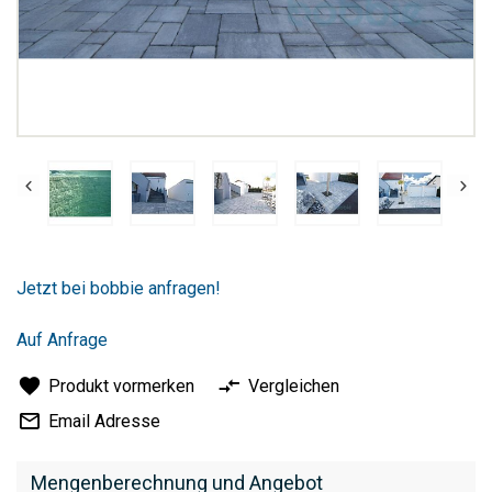
Zum
Anfang
Jetzt bei bobbie anfragen!
der
Bildergalerie
springen
Auf Anfrage
Produkt vormerken
Vergleichen
Email Adresse
Mengenberechnung und Angebot