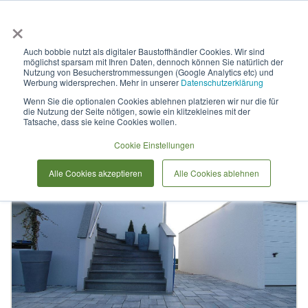
×
Anmelden & L
Auch bobbie nutzt als digitaler Baustoffhändler Cookies. Wir sind
möglichst sparsam mit Ihren Daten, dennoch können Sie natürlich der
Landhauspflaster
Nutzung von Besucherstrommessungen (Google Analytics etc) und
Werbung widersprechen. Mehr in unserer
Datenschutzerklärung
Wenn Sie die optionalen Cookies ablehnen platzieren wir nur die für
die Nutzung der Seite nötigen, sowie ein klitzekleines mit der
Zum
Tatsache, dass sie keine Cookies wollen.
Ende
der
Cookie Einstellungen
Bildergalerie
Alle Cookies akzeptieren
Alle Cookies ablehnen
springen