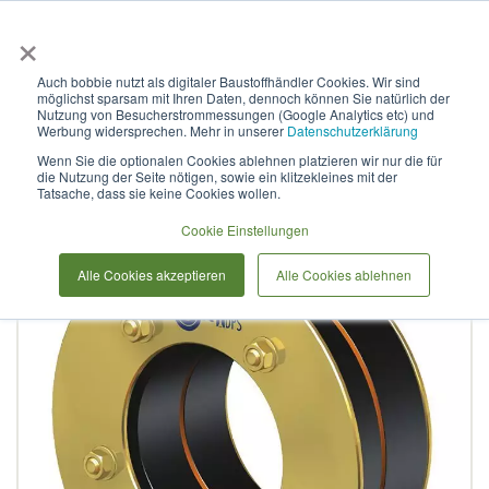
×
Anmelden & L
Auch bobbie nutzt als digitaler Baustoffhändler Cookies. Wir sind
möglichst sparsam mit Ihren Daten, dennoch können Sie natürlich der
Curaflex D mit DPS DN 80 für
Nutzung von Besucherstrommessungen (Google Analytics etc) und
Werbung widersprechen. Mehr in unserer
Datenschutzerklärung
7,0 - 13,0 GGV / EPDM
Wenn Sie die optionalen Cookies ablehnen platzieren wir nur die für
die Nutzung der Seite nötigen, sowie ein klitzekleines mit der
Tatsache, dass sie keine Cookies wollen.
Zum
Cookie Einstellungen
Ende
der
Alle Cookies akzeptieren
Alle Cookies ablehnen
Bildergalerie
springen