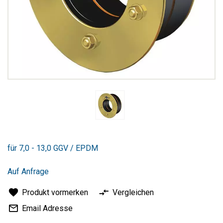
Zum
Anfang
für 7,0 - 13,0 GGV / EPDM
der
Bildergalerie
springen
Auf Anfrage
Produkt vormerken
Vergleichen
Email Adresse