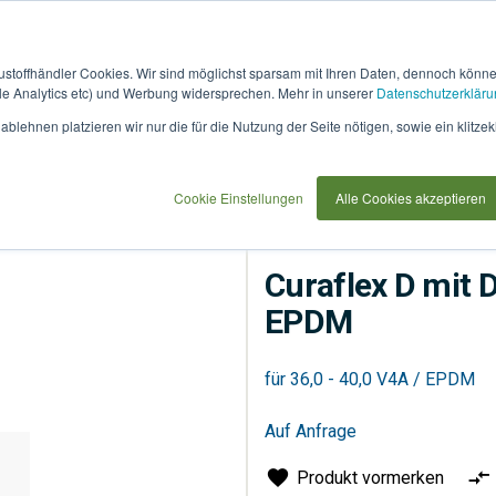
austoffhändler Cookies. Wir sind möglichst sparsam mit Ihren Daten, dennoch könn
 Analytics etc) und Werbung widersprechen. Mehr in unserer
Datenschutzerkläru
How
91733
blehnen platzieren wir nur die für die Nutzung der Seite nötigen, sowie ein klitzek
it
use
Cookie Einstellungen
Alle Cookies akzeptieren
Entsorgung
Rohrsyste
Curaflex D mit D
EPDM
für 36,0 - 40,0 V4A / EPDM
Auf Anfrage
Produkt vormerken