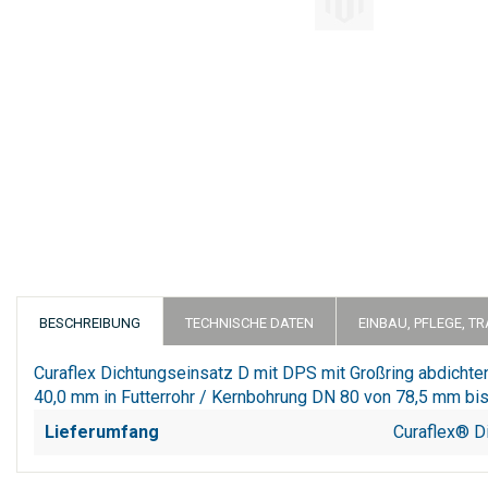
Zum
Anfang
der
Bildergalerie
springen
BESCHREIBUNG
TECHNISCHE DATEN
EINBAU, PFLEGE, T
Curaflex Dichtungseinsatz D mit DPS mit Großring abdich
40,0 mm in Futterrohr / Kernbohrung DN 80 von 78,5 mm bi
Lieferumfang
Curaflex® D