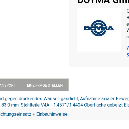
D
B
e
W
a
W
&
RANSPORT
EINE FRAGE STELLEN
tend gegen drückendes Wasser, gasdicht, Aufnahme axialer Bewe
s 83,0 mm. Stahlteile V4A - 1.4571/1.4404 Oberfläche gebeizt
ichtungseinsatz + Einbauhinweise