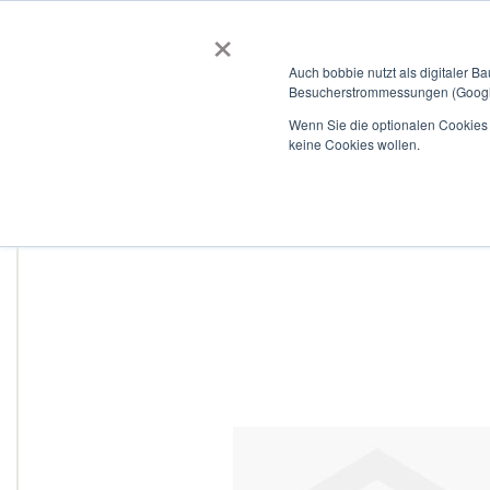
×
BOBBIEVERSUM
BAUSTOFFE
Auch bobbie nutzt als digitaler B
Besucherstrommessungen (Google
Garten- und Landschaftsbau
Tiefbau
Flachdach
Wenn Sie die optionalen Cookies a
keine Cookies wollen.
Home
Curaflex D mit DPS DN 80 für 36,0 - 40,0 V4A / EPDM
Zum
Ende
der
Bildergalerie
springen