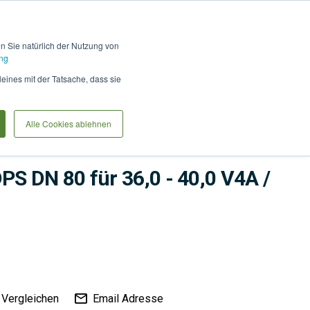
Hilfe und Kontakt
Anmel
en Sie natürlich der Nutzung von
ng
Produkte vergleiche
Warenkorb
Anfrag
leines mit der Tatsache, dass sie
Alle Cookies ablehnen
me
Bauwerksabdichtung
Abdichtungen
PS DN 80 für 36,0 - 40,0 V4A /
Vergleichen
Email Adresse