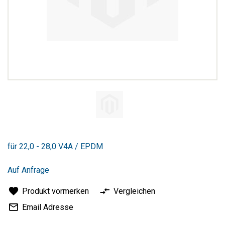
Zum
Anfang
für 22,0 - 28,0 V4A / EPDM
der
Bildergalerie
springen
Auf Anfrage
Produkt vormerken
Vergleichen
Email Adresse