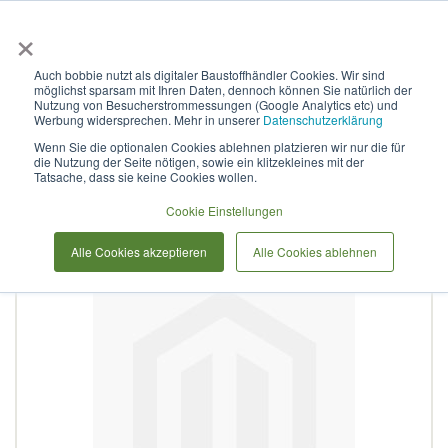
×
Anmelden & L
Auch bobbie nutzt als digitaler Baustoffhändler Cookies. Wir sind
möglichst sparsam mit Ihren Daten, dennoch können Sie natürlich der
Curaflex D mit DPS DN 80 für
Nutzung von Besucherstrommessungen (Google Analytics etc) und
Werbung widersprechen. Mehr in unserer
Datenschutzerklärung
22,0 - 28,0 V4A / EPDM
Wenn Sie die optionalen Cookies ablehnen platzieren wir nur die für
die Nutzung der Seite nötigen, sowie ein klitzekleines mit der
Tatsache, dass sie keine Cookies wollen.
Zum
Cookie Einstellungen
Ende
der
Alle Cookies akzeptieren
Alle Cookies ablehnen
Bildergalerie
springen