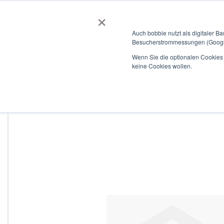
×
BOBBIEVERSUM
BAUSTOFFE
Auch bobbie nutzt als digitaler B
Besucherstrommessungen (Google
Garten- und Landschaftsbau
Tiefbau
Flachdach
Wenn Sie die optionalen Cookies a
keine Cookies wollen.
Home
Curaflex D mit DPS DN 50 für 19,0 - 24,0 V2A / EPDM
Zum
Ende
der
Bildergalerie
springen