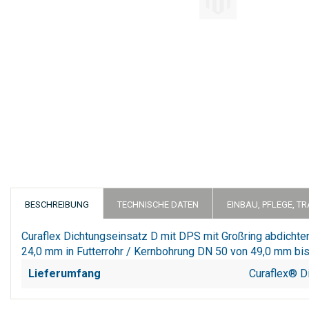
Zum
Anfang
der
Bildergalerie
springen
BESCHREIBUNG
TECHNISCHE DATEN
EINBAU, PFLEGE, T
Curaflex Dichtungseinsatz D mit DPS mit Großring abdich
24,0 mm in Futterrohr / Kernbohrung DN 50 von 49,0 mm bis
Lieferumfang
Curaflex® D