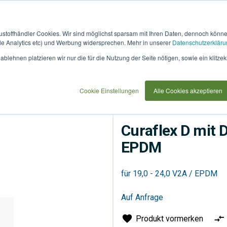
austoffhändler Cookies. Wir sind möglichst sparsam mit Ihren Daten, dennoch könn
 Analytics etc) und Werbung widersprechen. Mehr in unserer
Datenschutzerkläru
How
91733
blehnen platzieren wir nur die für die Nutzung der Seite nötigen, sowie ein klitzek
it
use
Cookie Einstellungen
Alle Cookies akzeptieren
Entsorgung
Rohrsyste
Curaflex D mit D
EPDM
für 19,0 - 24,0 V2A / EPDM
Auf Anfrage
Produkt vormerken