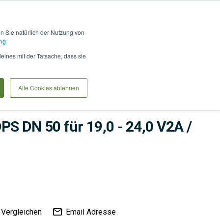
Hilfe und Kontakt
Anmel
en Sie natürlich der Nutzung von
ng
Produkte vergleiche
Warenkorb
Anfrag
leines mit der Tatsache, dass sie
Alle Cookies ablehnen
me
Bauwerksabdichtung
Abdichtungen
PS DN 50 für 19,0 - 24,0 V2A /
Vergleichen
Email Adresse