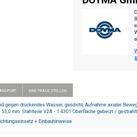
D
B
e
W
a
W
&
RANSPORT
EINE FRAGE STELLEN
tend gegen drückendes Wasser, gasdicht, Aufnahme axialer Bewe
 53,0 mm. Stahlteile V2A - 1.4301 Oberfläche gebeizt / gestra
ichtungseinsatz + Einbauhinweise