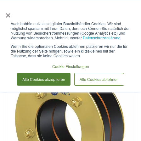
×
Anmelden & L
Auch bobbie nutzt als digitaler Baustoffhändler Cookies. Wir sind
möglichst sparsam mit Ihren Daten, dennoch können Sie natürlich der
Curaflex D mit DPS DN 350
Nutzung von Besucherstrommessungen (Google Analytics etc) und
Werbung widersprechen. Mehr in unserer
Datenschutzerklärung
für 250,0 - 259,0 GGV / EPDM
Wenn Sie die optionalen Cookies ablehnen platzieren wir nur die für
die Nutzung der Seite nötigen, sowie ein klitzekleines mit der
Tatsache, dass sie keine Cookies wollen.
Zum
Cookie Einstellungen
Ende
der
Alle Cookies akzeptieren
Alle Cookies ablehnen
Bildergalerie
springen