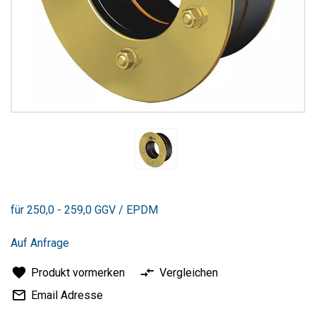
Zum
Anfang
für 250,0 - 259,0 GGV / EPDM
der
Bildergalerie
springen
Auf Anfrage
Produkt vormerken
Vergleichen
Email Adresse