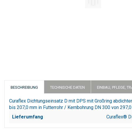
Zum
Anfang
der
Bildergalerie
springen
BESCHREIBUNG
TECHNISCHE DATEN
EINBAU, PFLEGE, T
Curaflex Dichtungseinsatz D mit DPS mit Großring abdich
bis 207,0 mm in Futterrohr / Kernbohrung DN 300 von 297,
Lieferumfang
Curaflex® D