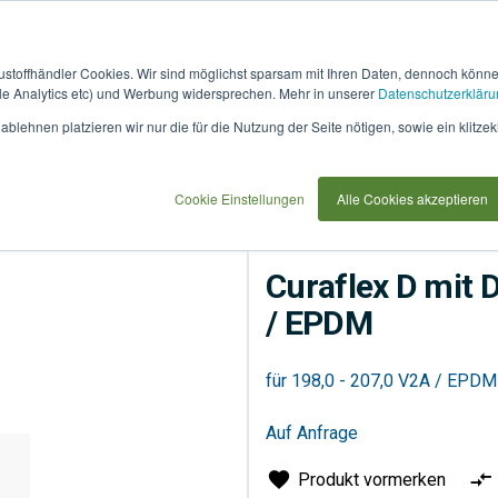
austoffhändler Cookies. Wir sind möglichst sparsam mit Ihren Daten, dennoch könn
 Analytics etc) und Werbung widersprechen. Mehr in unserer
Datenschutzerkläru
How
91733
blehnen platzieren wir nur die für die Nutzung der Seite nötigen, sowie ein klitzek
it
use
Cookie Einstellungen
Alle Cookies akzeptieren
Entsorgung
Rohrsyste
Curaflex D mit 
/ EPDM
für 198,0 - 207,0 V2A / EPDM
Auf Anfrage
Produkt vormerken