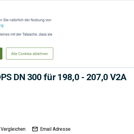
Hilfe und Kontakt
Anmel
en Sie natürlich der Nutzung von
ng
Produkte vergleiche
Warenkorb
Anfrag
leines mit der Tatsache, dass sie
Alle Cookies ablehnen
me
Bauwerksabdichtung
Abdichtungen
DPS DN 300 für 198,0 - 207,0 V2A
Vergleichen
Email Adresse