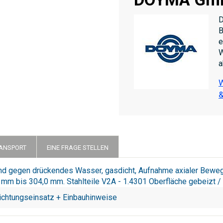
D
B
e
W
a
W
&
RANSPORT
EINE FRAGE STELLEN
tend gegen drückendes Wasser, gasdicht, Aufnahme axialer Bew
0 mm bis 304,0 mm. Stahlteile V2A - 1.4301 Oberfläche gebeizt 
ichtungseinsatz + Einbauhinweise