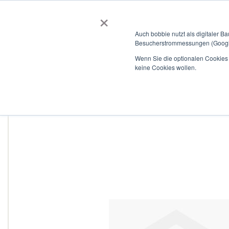
×
BOBBIEVERSUM
BAUSTOFFE
Auch bobbie nutzt als digitaler B
Besucherstrommessungen (Google
Garten- und Landschaftsbau
Tiefbau
Flachdach
Wenn Sie die optionalen Cookies a
keine Cookies wollen.
Home
Curaflex D mit DPS DN 300 für 198,0 - 207,0 V2A / EPDM
Zum
Ende
der
Bildergalerie
springen