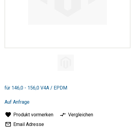
Zum
Anfang
für 146,0 - 156,0 V4A / EPDM
der
Bildergalerie
springen
Auf Anfrage
Produkt vormerken
Vergleichen
Email Adresse