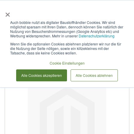
×
Anmelden & L
Auch bobbie nutzt als digitaler Baustoffhändler Cookies. Wir sind
möglichst sparsam mit Ihren Daten, dennoch können Sie natürlich der
Curaflex D mit DPS DN 250
Nutzung von Besucherstrommessungen (Google Analytics etc) und
Werbung widersprechen. Mehr in unserer
Datenschutzerklärung
für 146,0 - 156,0 V4A / EPDM
Wenn Sie die optionalen Cookies ablehnen platzieren wir nur die für
die Nutzung der Seite nötigen, sowie ein klitzekleines mit der
Tatsache, dass sie keine Cookies wollen.
Zum
Cookie Einstellungen
Ende
der
Alle Cookies akzeptieren
Alle Cookies ablehnen
Bildergalerie
springen