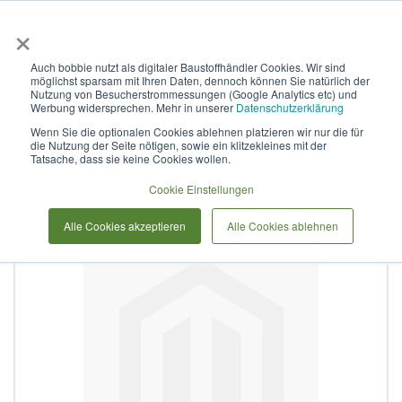
×
Anmelden & L
Auch bobbie nutzt als digitaler Baustoffhändler Cookies. Wir sind
möglichst sparsam mit Ihren Daten, dennoch können Sie natürlich der
Curaflex D mit DPS DN 150
Nutzung von Besucherstrommessungen (Google Analytics etc) und
Werbung widersprechen. Mehr in unserer
Datenschutzerklärung
für 95,0 - 104,0 V4A / EPDM
Wenn Sie die optionalen Cookies ablehnen platzieren wir nur die für
die Nutzung der Seite nötigen, sowie ein klitzekleines mit der
Tatsache, dass sie keine Cookies wollen.
Zum
Cookie Einstellungen
Ende
der
Alle Cookies akzeptieren
Alle Cookies ablehnen
Bildergalerie
springen