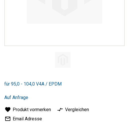
Zum
Anfang
für 95,0 - 104,0 V4A / EPDM
der
Bildergalerie
springen
Auf Anfrage
Produkt vormerken
Vergleichen
Email Adresse