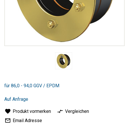
Zum
Anfang
für 86,0 - 94,0 GGV / EPDM
der
Bildergalerie
springen
Auf Anfrage
Produkt vormerken
Vergleichen
Email Adresse