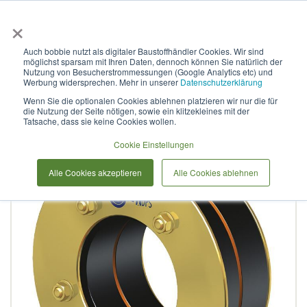
×
Anmelden & L
Auch bobbie nutzt als digitaler Baustoffhändler Cookies. Wir sind
möglichst sparsam mit Ihren Daten, dennoch können Sie natürlich der
Curaflex D mit DPS DN 150
Nutzung von Besucherstrommessungen (Google Analytics etc) und
Werbung widersprechen. Mehr in unserer
Datenschutzerklärung
für 86,0 - 94,0 GGV / EPDM
Wenn Sie die optionalen Cookies ablehnen platzieren wir nur die für
die Nutzung der Seite nötigen, sowie ein klitzekleines mit der
Tatsache, dass sie keine Cookies wollen.
Zum
Cookie Einstellungen
Ende
der
Alle Cookies akzeptieren
Alle Cookies ablehnen
Bildergalerie
springen