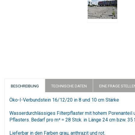
Zum
Anfang
der
Bildergalerie
springen
BESCHREIBUNG
TECHNISCHE DATEN
EINE FRAGE STELLE
Öko-I-Verbundstein 16/12/20 in 8 und 10 cm Stärke
Wasserdurchlässiges Filterpflaster mit hohem Porenanteil
Pflasters. Bedarf pro m² = 28 Stck. in Länge 24 cm bzw. 35 
Lieferbar in den Farben grau, anthrazit und rot.