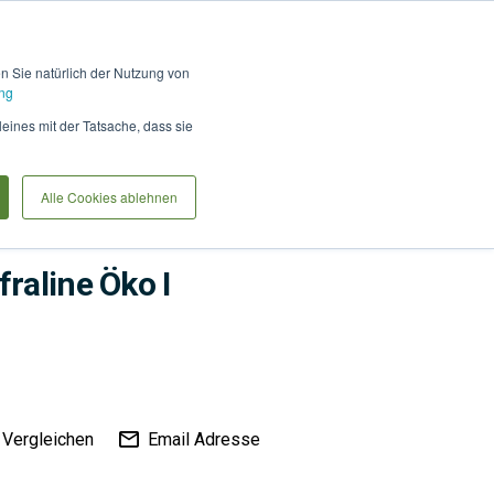
Hilfe und Kontakt
Anmel
en Sie natürlich der Nutzung von
ng
Produkte vergleiche
Warenkorb
Anfrag
leines mit der Tatsache, dass sie
Alle Cookies ablehnen
raline Öko I
Vergleichen
Email Adresse