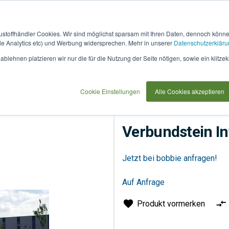
austoffhändler Cookies. Wir sind möglichst sparsam mit Ihren Daten, dennoch könn
 Analytics etc) und Werbung widersprechen. Mehr in unserer
Datenschutzerkläru
How
91733
blehnen platzieren wir nur die für die Nutzung der Seite nötigen, sowie ein klitzek
it
use
Cookie Einstellungen
Alle Cookies akzeptieren
Flächenbeläge
Pflaster
Verbundstein Inf
Jetzt bei bobbie anfragen!
Auf Anfrage
Produkt vormerken