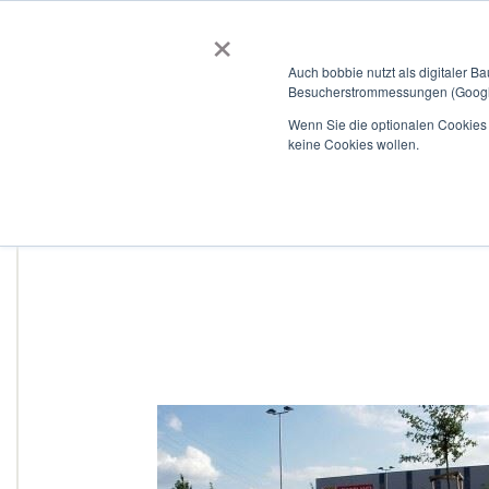
×
BOBBIEVERSUM
BAUSTOFFE
Auch bobbie nutzt als digitaler B
Besucherstrommessungen (Google
Garten- und Landschaftsbau
Tiefbau
Flachdach
Wenn Sie die optionalen Cookies a
keine Cookies wollen.
Home
Verbundstein Infraline Öko I
Zum
Ende
der
Bildergalerie
springen