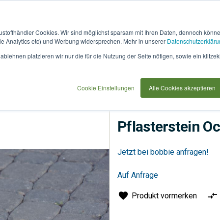
austoffhändler Cookies. Wir sind möglichst sparsam mit Ihren Daten, dennoch könn
 Analytics etc) und Werbung widersprechen. Mehr in unserer
Datenschutzerkläru
How
91733
blehnen platzieren wir nur die für die Nutzung der Seite nötigen, sowie ein klitzek
it
use
Cookie Einstellungen
Alle Cookies akzeptieren
Flächenbeläge
Pflaster
Pflasterstein Oc
Jetzt bei bobbie anfragen!
Auf Anfrage
Produkt vormerken