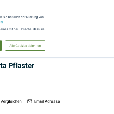
Hilfe und Kontakt
Anmel
en Sie natürlich der Nutzung von
ng
Produkte vergleiche
Warenkorb
Anfrag
leines mit der Tatsache, dass sie
Alle Cookies ablehnen
ta Pflaster
Vergleichen
Email Adresse