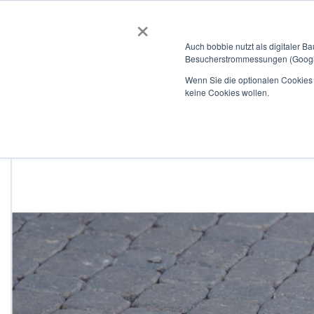
×
BOBBIEVERSUM
BAUSTOFFE
Auch bobbie nutzt als digitaler B
Besucherstrommessungen (Google
Garten- und Landschaftsbau
Tiefbau
Flachdach
Wenn Sie die optionalen Cookies a
keine Cookies wollen.
Home
Pflasterstein Octa Pflaster
Zum
Ende
der
Bildergalerie
springen