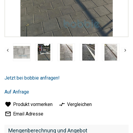
Zum
Anfang
Jetzt bei bobbie anfragen!
der
Bildergalerie
springen
Auf Anfrage
Produkt vormerken
Vergleichen
Email Adresse
Mengenberechnung und Angebot