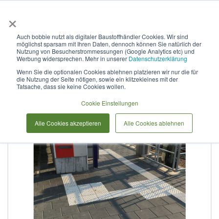
×
Anmelden & L
Auch bobbie nutzt als digitaler Baustoffhändler Cookies. Wir sind
möglichst sparsam mit Ihren Daten, dennoch können Sie natürlich der
Pflasterstein Bahnsteig Platte
Nutzung von Besucherstrommessungen (Google Analytics etc) und
Werbung widersprechen. Mehr in unserer
Datenschutzerklärung
Wenn Sie die optionalen Cookies ablehnen platzieren wir nur die für
die Nutzung der Seite nötigen, sowie ein klitzekleines mit der
Zum
Tatsache, dass sie keine Cookies wollen.
Ende
der
Cookie Einstellungen
Bildergalerie
Alle Cookies akzeptieren
Alle Cookies ablehnen
springen