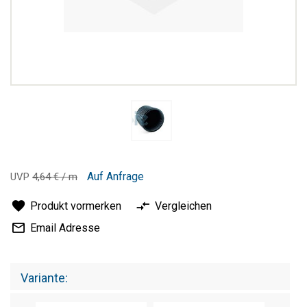
Zum
Anfang
Auf Anfrage
UVP
4,64 € / m
der
Bildergalerie
Produkt vormerken
Vergleichen
springen
Email Adresse
Variante