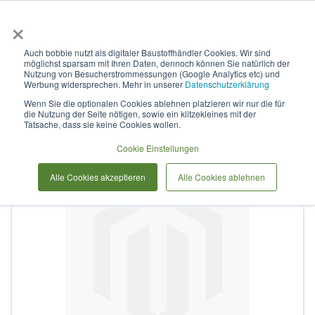
×
Anmelden & L
Auch bobbie nutzt als digitaler Baustoffhändler Cookies. Wir sind
möglichst sparsam mit Ihren Daten, dennoch können Sie natürlich der
Peschelrohr HDPE 450N
Nutzung von Besucherstrommessungen (Google Analytics etc) und
Werbung widersprechen. Mehr in unserer
Datenschutzerklärung
Wenn Sie die optionalen Cookies ablehnen platzieren wir nur die für
die Nutzung der Seite nötigen, sowie ein klitzekleines mit der
Zum
Tatsache, dass sie keine Cookies wollen.
Ende
der
Cookie Einstellungen
Bildergalerie
Alle Cookies akzeptieren
Alle Cookies ablehnen
springen