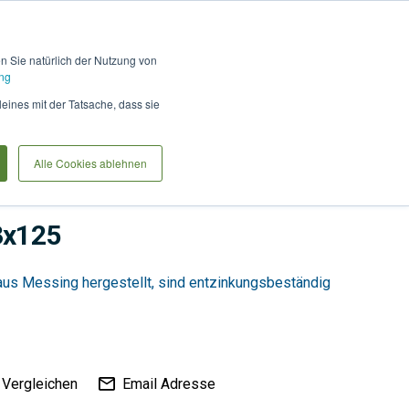
Hilfe und Kontakt
Anmel
en Sie natürlich der Nutzung von
ng
Produkte vergleiche
Warenkorb
Anfrag
leines mit der Tatsache, dass sie
Alle Cookies ablehnen
Tiefbau
Versorgung
3x125
us Messing hergestellt, sind entzinkungsbeständig
Vergleichen
Email Adresse