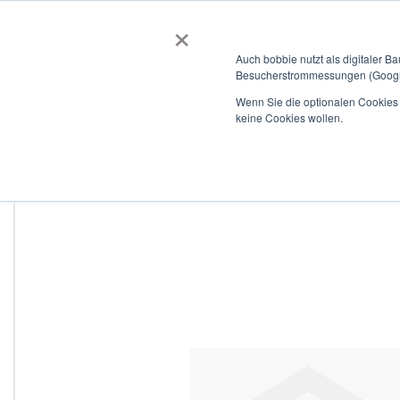
×
BOBBIEVERSUM
BAUSTOFFE
Auch bobbie nutzt als digitaler B
Besucherstrommessungen (Google
Garten- und Landschaftsbau
Tiefbau
Flachdach
Wenn Sie die optionalen Cookies a
keine Cookies wollen.
Home
HELA - T-piece 3x125
Zum
Ende
der
Bildergalerie
springen