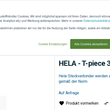
austoffhändler Cookies. Wir sind möglichst sparsam mit Ihren Daten, dennoch könn
 Analytics etc) und Werbung widersprechen. Mehr in unserer
Datenschutzerkläru
How
91733
blehnen platzieren wir nur die für die Nutzung der Seite nötigen, sowie ein klitzek
it
use
Cookie Einstellungen
Alle Cookies akzeptieren
Versorgung
Fernwärme
HELA - T-piece 
Hela-Steckverbinder werden a
gemäß der Norm
Auf Anfrage
Produkt vormerken