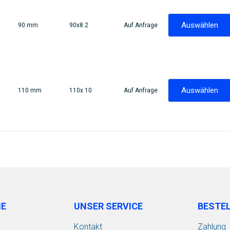
Auswählen
90 mm
90x8.2
Auf Anfrage
Auswählen
110 mm
110x 10
Auf Anfrage
IE
UNSER SERVICE
BESTE
Kontakt
Zahlung