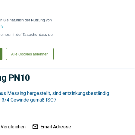
Hilfe und Kontakt
Anmel
en Sie natürlich der Nutzung von
ng
Produkte vergleiche
Warenkorb
Anfrag
leines mit der Tatsache, dass sie
Alle Cookies ablehnen
Tiefbau
Versorgung
ng PN10
us Messing hergestellt, sind entzinkungsbeständig
-3/4 Gewinde gemäß ISO7
Vergleichen
Email Adresse