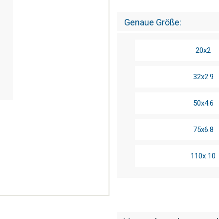
Genaue Größe
20x2
32x2.9
50x4.6
75x6.8
110x 10