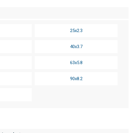
25x2.3
40x3.7
63x5.8
90x8.2