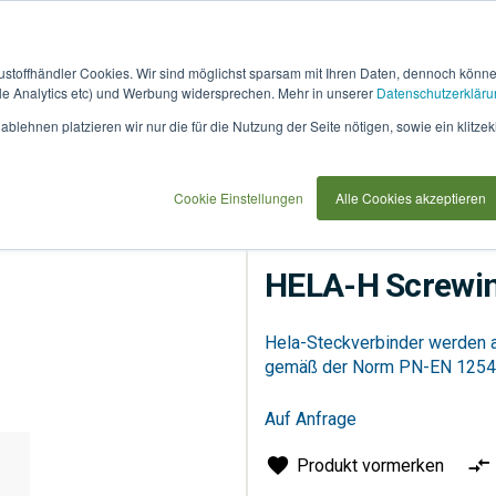
austoffhändler Cookies. Wir sind möglichst sparsam mit Ihren Daten, dennoch könn
 Analytics etc) und Werbung widersprechen. Mehr in unserer
Datenschutzerkläru
How
91733
blehnen platzieren wir nur die für die Nutzung der Seite nötigen, sowie ein klitzek
it
use
Cookie Einstellungen
Alle Cookies akzeptieren
Versorgung
Fernwärme
HELA-H Screwi
Hela-Steckverbinder werden a
gemäß der Norm PN-EN 1254
Auf Anfrage
Produkt vormerken