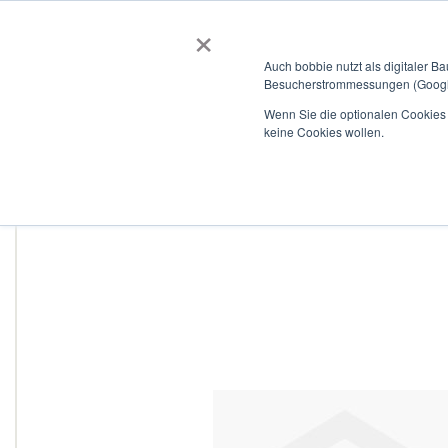
×
BOBBIEVERSUM
BAUSTOFFE
Auch bobbie nutzt als digitaler B
Besucherstrommessungen (Google
Garten- und Landschaftsbau
Tiefbau
Flachdach
Wenn Sie die optionalen Cookies a
keine Cookies wollen.
Home
HELA-H Screwing PN10
Zum
Ende
der
Bildergalerie
springen