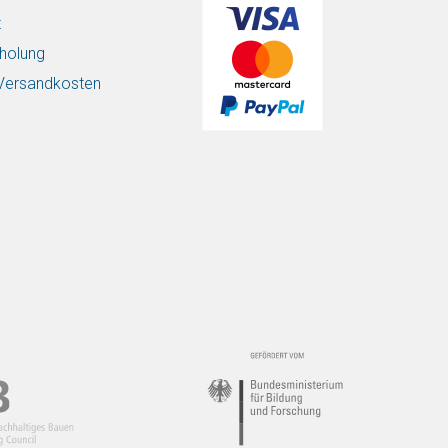
t
holung
/ Versandkosten