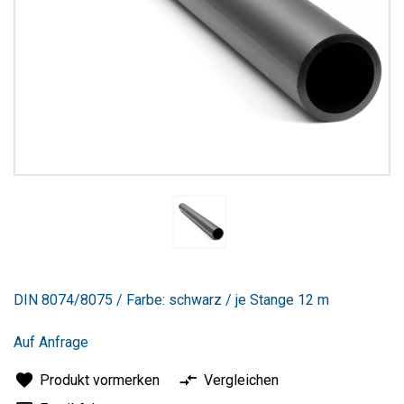
Zum
Anfang
DIN 8074/8075 / Farbe: schwarz / je Stange 12 m
der
Bildergalerie
springen
Auf Anfrage
Produkt vormerken
Vergleichen