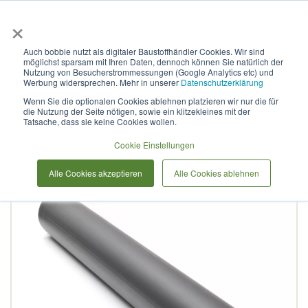
×
Anmelden & L
Auch bobbie nutzt als digitaler Baustoffhändler Cookies. Wir sind
möglichst sparsam mit Ihren Daten, dennoch können Sie natürlich der
PE-100 Druckrohr
Nutzung von Besucherstrommessungen (Google Analytics etc) und
Werbung widersprechen. Mehr in unserer
Datenschutzerklärung
140x10,3mm SDR 13,6 PN
Wenn Sie die optionalen Cookies ablehnen platzieren wir nur die für
die Nutzung der Seite nötigen, sowie ein klitzekleines mit der
12.5 Stange 12 Meter
Tatsache, dass sie keine Cookies wollen.
Cookie Einstellungen
Zum
Alle Cookies akzeptieren
Alle Cookies ablehnen
Ende
der
Bildergalerie
springen