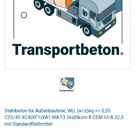
Zum
Anfang
Stahlbeton für Außenbauteile, WU, (w/z)eq <= 0,55
der
C35/45 XC4|XF1|XA1 WA F3 Größtkorn 8 CEM III/A 32,5
Bildergalerie
mit Standardfließmittel
springen