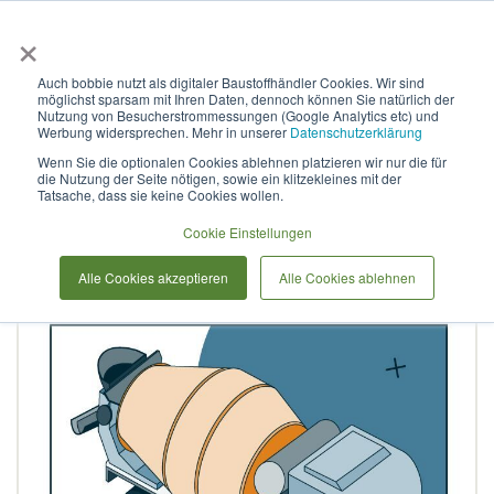
×
Anmelden & L
Auch bobbie nutzt als digitaler Baustoffhändler Cookies. Wir sind
möglichst sparsam mit Ihren Daten, dennoch können Sie natürlich der
Stahlbeton für Außenbauteile,
Nutzung von Besucherstrommessungen (Google Analytics etc) und
Werbung widersprechen. Mehr in unserer
Datenschutzerklärung
WU, (w/z)eq <= 0,55 B-
Wenn Sie die optionalen Cookies ablehnen platzieren wir nur die für
die Nutzung der Seite nötigen, sowie ein klitzekleines mit der
C35/45_XC4-XF1-
Tatsache, dass sie keine Cookies wollen.
XA1_WA_F3_8III/A_32.5_Std
Cookie Einstellungen
Alle Cookies akzeptieren
Alle Cookies ablehnen
Zum
Ende
der
Bildergalerie
springen