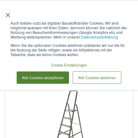
×
Anmelden & L
Auch bobbie nutzt als digitaler Baustoffhändler Cookies. Wir sind
möglichst sparsam mit Ihren Daten, dennoch können Sie natürlich der
Stufenleiter aus Stahl, NV
Nutzung von Besucherstrommessungen (Google Analytics etc) und
Werbung widersprechen. Mehr in unserer
Datenschutzerklärung
1132 1x8
Wenn Sie die optionalen Cookies ablehnen platzieren wir nur die für
die Nutzung der Seite nötigen, sowie ein klitzekleines mit der
Tatsache, dass sie keine Cookies wollen.
Zum
Cookie Einstellungen
Ende
der
Alle Cookies akzeptieren
Alle Cookies ablehnen
Bildergalerie
springen