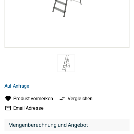
Zum
Anfang
Auf Anfrage
der
Bildergalerie
Produkt vormerken
Vergleichen
springen
Email Adresse
Mengenberechnung und Angebot