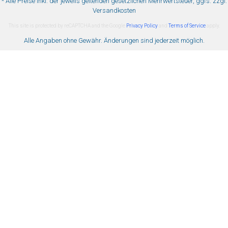
* Alle Preise inkl. der jeweils geltenden gesetzlichen Mehrwertsteuer, ggfs. zzgl.
Versandkosten
This site is protected by reCAPTCHA and the Google
Privacy Policy
and
Terms of Service
apply.
Alle Angaben ohne Gewähr. Änderungen sind jederzeit möglich.